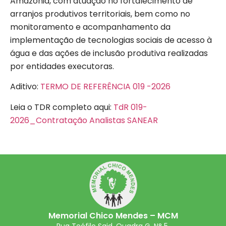
Amazônia, com atuação no fortalecimento de
arranjos produtivos territoriais, bem como no
monitoramento e acompanhamento da
implementação de tecnologias sociais de acesso à
água e das ações de inclusão produtiva realizadas
por entidades executoras.
Aditivo:
TERMO DE REFERÊNCIA 019 -2026
Leia o TDR completo aqui:
TdR 019-
2026_Contratação Analistas SANEAR
Memorial Chico Mendes – MCM
Rua Teófilo Said, Quadra G, N° 5,