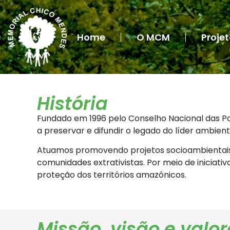
Home
O MCM
Proje
História
Fundado em 1996 pelo Conselho Nacional das Po
a preservar e difundir o legado do líder ambien
Atuamos promovendo projetos socioambientais 
comunidades extrativistas. Por meio de iniciati
proteção dos territórios amazônicos.
Missão, visão e valor