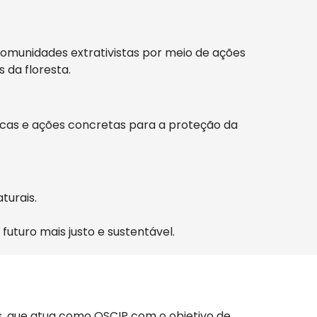
omunidades extrativistas por meio de ações
 da floresta.
licas e ações concretas para a proteção da
turais.
turo mais justo e sustentável.
s, que atua como OSCIP com o objetivo de