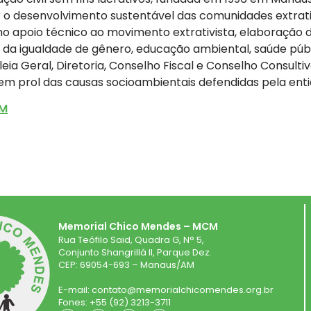
o desenvolvimento sustentável das comunidades extrati
 apoio técnico ao movimento extrativista, elaboração d
da igualdade de gênero, educação ambiental, saúde públic
leia Geral, Diretoria, Conselho Fiscal e Conselho Consult
em prol das causas socioambientais defendidas pela ent
CM
Memorial Chico Mendes – MCM
Rua Teófilo Said, Quadra G, N° 5,
Conjunto Shangrillá II, Parque Dez.
CEP: 69054-693 – Manaus/AM
E-mail: contato@memorialchicomendes.org.br
Fones: +55 (92) 3213-3711