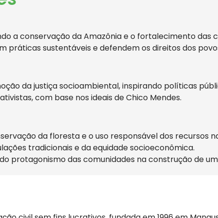
do a conservação da Amazônia e o fortalecimento das c
am práticas sustentáveis e defendem os direitos dos povos
oção da justiça socioambiental, inspirando políticas púb
ivistas, com base nos ideais de Chico Mendes.
ervação da floresta e o uso responsável dos recursos na
pulações tradicionais e da equidade socioeconômica.
 do protagonismo das comunidades na construção de um fu
o civil sem fins lucrativos, fundada em 1996 em Manau