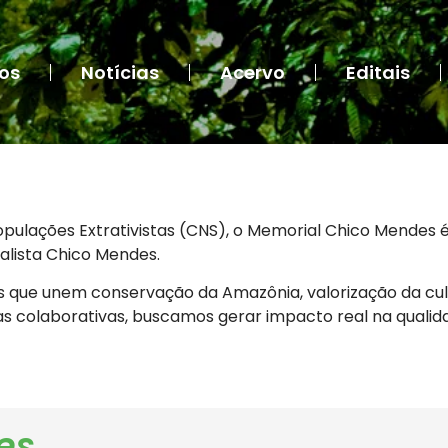
tos
Notícias
Acervo
Editais
pulações Extrativistas (CNS), o Memorial Chico Mendes é
talista Chico Mendes.
que unem conservação da Amazônia, valorização da cultu
vas colaborativas, buscamos gerar impacto real na qualid
es